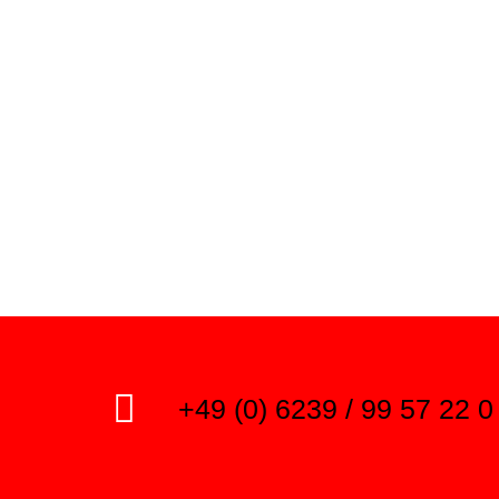
Tim
nja
Winterk
hröder
Key Account
ng
manager
+49 (0) 6239 / 99 57 22 0