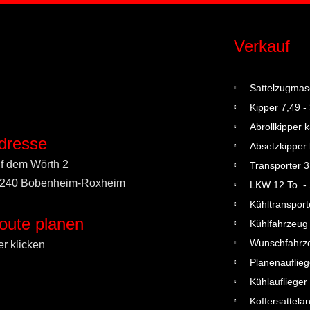
Verkauf
Sattelzugmas
Kipper 7,49 - 
Abrollkipper 
dresse
Absetzkipper
f dem Wörth 2
Transporter 3
240 Bobenheim-Roxheim
LKW 12 To. - 
Kühltransporte
oute planen
Kühlfahrzeug 
Wunschfahrz
er klicken
Planenauflieg
Kühlauflieger
Koffersattela