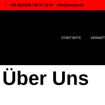
+49 (0) 6239 / 99 57 22 0
info@traxxo.de
STARTSEITE
VERMIE
Über Uns