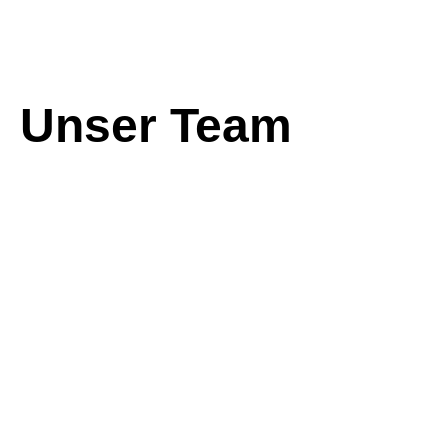
Unser Team
David
Re
Straßbürger
Mül
Geschäftsführer
Werkstattl