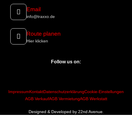
Email
info@traxxo.de
Route planen
Hier klicken
Follow us on:
Impressum
Kontakt
Datenschutzerklärung
Cookie-Einstellungen
AGB Verkauf
AGB Vermietung
AGB Werkstatt
Designed & Developed by 22nd Avenue.
2025 | Traxxo GmbH. Alle Rechte vorbehalten.