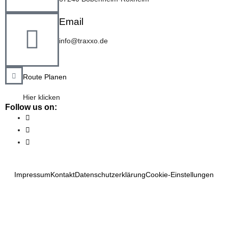
Email
info@traxxo.de
Route Planen
Hier klicken
Follow us on:
Impressum
Kontakt
Datenschutzerklärung
Cookie-Einstellungen
AGB Verkauf
AGB Vermietung
AGB Werkstatt
Designed & Developed by 22nd Avenue.